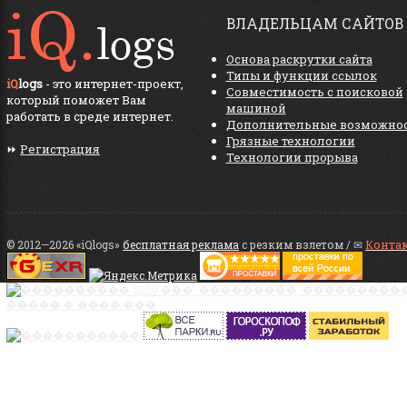
ВЛАДЕЛЬЦАМ САЙТОВ
Основа раскрутки сайта
Типы и функции ссылок
iQ
logs
- это интернет-проект,
Совместимость с поисковой
который поможет Вам
машиной
работать в среде интернет.
Дополнительные возможно
Грязные технологии
⏩
Регистрация
Технологии прорыва
© 2012—2026 «iQlogs»
бесплатная реклама
с резким взлетом / ✉
Конта