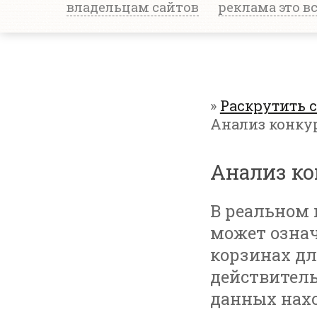
владельцам сайтов
реклама это в
»
Раскрутить 
Анализ конку
Анализ ко
В реальном 
может означ
корзинах дл
действитель
данных нахо