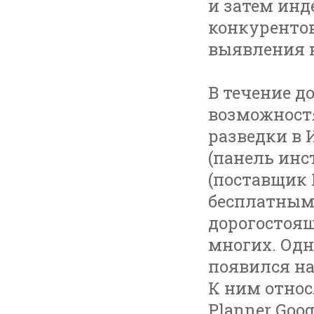
и затем инд
конкурентов
выявления 
В течение д
возможност
разведки в 
(панель инст
(поставщик 
бесплатным
дорогостоящ
многих. Одн
появился на
К ним относя
Planner Goo