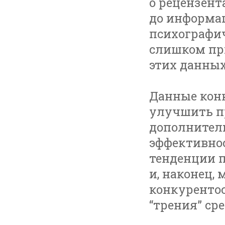
о рецензент
до информа
психографич
слишком при
этих данных
Данные кон
улучшить п
дополнител
эффективнос
тенденции п
и, наконец,
конкуренто
“трения” ср