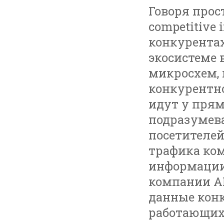
Говоря прос
competitive 
конкурентах
экосистеме 
микросхем,
конкурентно
идут у прям
подразумева
посетителе
трафика ком
информации
компании A
данные конк
работающих