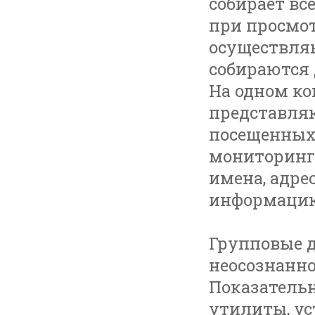
собирает вс
при просмот
осуществля
собираются 
На одном ко
представляю
посещенных 
мониторинга
имена, адр
информацию,
Групповые д
неосознанно
Показатель
утилиты, у