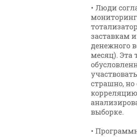
• Люди согл
мониторинга
тотализатор
заставкам и
денежного в
месяц). Эта
обусловленн
участвовать 
страшно, но
корреляцию 
анализирова
выборке.
• Программн