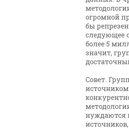
методологии
огромной пр
бы репрезе
следующее о
более 5 мил
значит, гр
достаточны
Совет. Гру
источником
конкурентно
методологии
нуждаются 
источников,