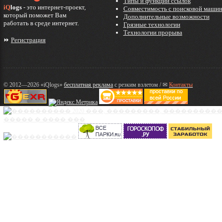
Типы и функции ссылок
iQ
logs
- это интернет-проект,
Совместимость с поисковой маши
который поможет Вам
Дополнительные возможности
работать в среде интернет.
Грязные технологии
Технологии прорыва
⏩
Регистрация
© 2012—2026 «iQlogs»
бесплатная реклама
с резким взлетом / ✉
Контакты