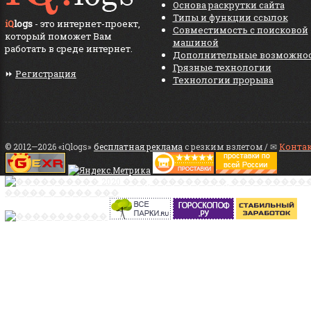
Основа раскрутки сайта
Типы и функции ссылок
iQ
logs
- это интернет-проект,
Совместимость с поисковой
который поможет Вам
машиной
работать в среде интернет.
Дополнительные возможно
Грязные технологии
⏩
Регистрация
Технологии прорыва
© 2012—2026 «iQlogs»
бесплатная реклама
с резким взлетом / ✉
Конта