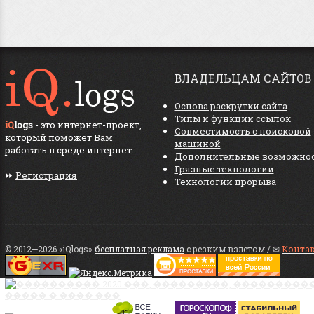
ВЛАДЕЛЬЦАМ САЙТОВ
Основа раскрутки сайта
Типы и функции ссылок
iQ
logs
- это интернет-проект,
Совместимость с поисковой
который поможет Вам
машиной
работать в среде интернет.
Дополнительные возможно
Грязные технологии
⏩
Регистрация
Технологии прорыва
© 2012—2026 «iQlogs»
бесплатная реклама
с резким взлетом / ✉
Конта