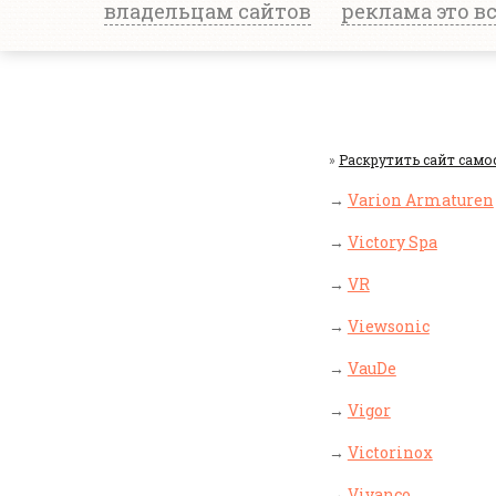
владельцам сайтов
реклама это в
»
Раскрутить сайт само
→
Varion Armaturen
→
Victory Spa
→
VR
→
Viewsonic
→
VauDe
→
Vigor
→
Victorinox
→
Vivanco