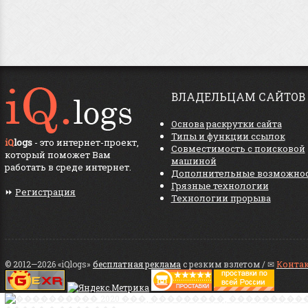
ВЛАДЕЛЬЦАМ САЙТОВ
Основа раскрутки сайта
Типы и функции ссылок
iQ
logs
- это интернет-проект,
Совместимость с поисковой
который поможет Вам
машиной
работать в среде интернет.
Дополнительные возможно
Грязные технологии
⏩
Регистрация
Технологии прорыва
© 2012—2026 «iQlogs»
бесплатная реклама
с резким взлетом / ✉
Конта