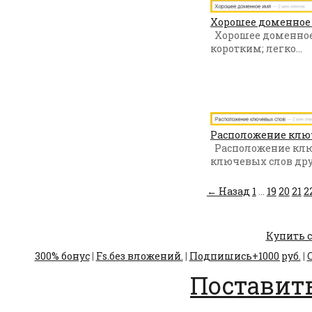
Хорошее доменное 
Хорошее доменное
коротким; легко...
Расположение ключ
Расположение клю
ключевых слов друг
← Назад
1
...
19
20
21
2
Купить с
300% бонус
|
Fs.без вложений.
|
Подпишись+1000 руб.
|
С
Поставить