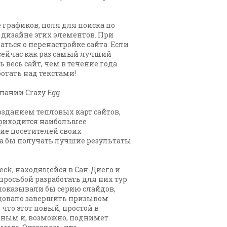
 графиков, поля для поиска по
в дизайне этих элементов. При
ться о перенастройке сайта. Если
сейчас как раз самый лучший
 весь сайт, чем в течение года
отать над текстами!
ании Crazy Egg
озданием тепловых карт сайтов,
приходится наибольшее
ие посетителей своих
ла бы получать лучшие результаты
Deck, находящейся в Сан-Диего и
росьбой разработать для них тур
показывали бы серию слайдов,
едовало завершить призывом
то этот новый, простой в
вным и, возможно, поднимет