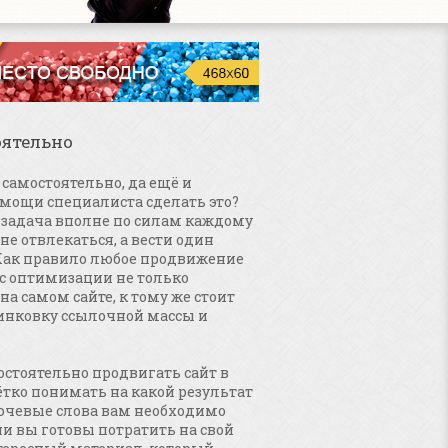
оятельно
самостоятельно, да ещё и
омощи специалиста сделать это?
а задача вполне по силам каждому
 не отвлекаться, а вести один
. Как правило любое продвижение
 с оптимизации не только
 на самом сайте, к тому же стоит
инковку ссылочной массы и
стоятельно продвигать сайт в
ётко понимать на какой результат
ючевые слова вам необходимо
и вы готовы потратить на свой