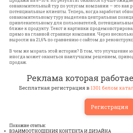
продажи на 8–10%. Но результат оказался лучше ожидае
ознакомительный тур по услугам компании — это как раз
потенциальные клиенты. Теперь, когда заработал обно
ознакомительному туру выделена центральная позици
привлекательному для пользователей, потенциальные
ближе к продукту. Текст и картинки продемонстриров
прямо на главной странице компании. Через нескольк
выросли на 21,6% по сравнению с сайтом до реконструк
В чем же мораль этой истории? В том, что улучшение 
иногда может оказаться наилучшим решением, приво
продаж.
Реклама которая работае
Бесплатная регистрация в
1301 белом ката
Регистрация
Похожие статьи:
ВЗАИМООТНОШЕНИЯ КОНТЕНТА И ДИЗАЙНА