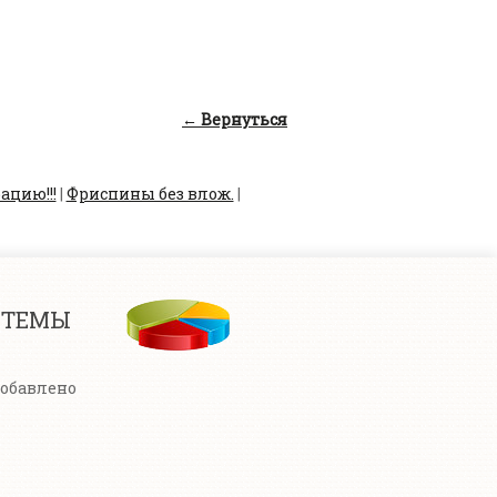
← Вернуться
ацию!!!
|
Фриспины без влож.
|
СТЕМЫ
добавлено