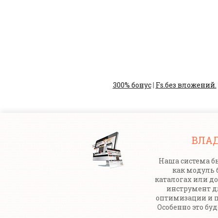
300% бонус
|
Fs.без вложений.
ВЛА
Наша система бы
как модуль 
каталогах или до
инструмент 
оптимизации и п
Особенно это бу