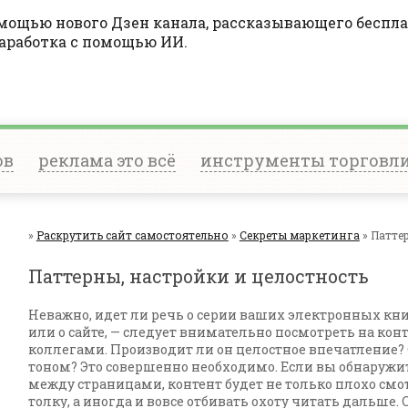
ощью нового Дзен канала, рассказывающего беспла
заработка с помощью ИИ.
ов
реклама это всё
инструменты торговл
»
Раскрутить сайт самостоятельно
»
Секреты маркетинга
» Патте
Паттерны, настройки и целостность
Неважно, идет ли речь о серии ваших электронных кни
или о сайте, — следует внимательно посмотреть на конт
коллегами. Производит ли он целостное впечатление?
тоном? Это совершенно необходимо. Если вы обнаружи
между страницами, контент будет не только плохо смот
толку, а иногда и вовсе отбивать охоту читать дальше. С