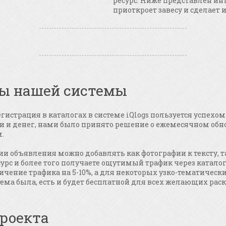
ресурс. Ниже представлен ин
приоткроет завесу и сделает и
ы нашей системы
гистрация в каталогах в системе iQlogs пользуется успехом 
 и денег, нами было принято решение о ежемесячном обно
.
ии объявления можно добавлять как фотографии к тексту, 
урс и более того получаете ощутимый трафик через каталоги
ичение трафика на 5-10%, а для некоторых узко-тематически
ема была, есть и будет бесплатной для всех желающих раск
роекта