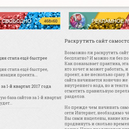
Раскрутить сайт самост
Возможно ли раскрутить сайт 
ция стала ещё быстрее
бесплатно? И можно ли без п
Как показывает практика, эт
кто хочет и может работать, и
ия стала ещё быстрее,
проект, а не несколько сразу
зации проекта....
сайта начинается конечно же
внутреннего кода, но и текста
за 1-й квартал 2017 года
отметить правильную перел
разделов.
ю база сайтов за 1-й квартал
удет...
Но прежде чем начинать само
сети Интернет, необходимо ч
Вы сами нацелены, какие кл
продвинуть и сколько времен