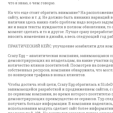
что я знаю, о чем говорю.
На что еще стоит обратить внимание? На расположение
сайту, меню и т. д. Не должно быть никаких вариаций 
наличии здесь каких-либо проблем надо всерьез задума
же и ваши тексты нуждаются в полном обновлении, то 
момент сделать и то и другое. Лучше сразу переработать
вносить изменения в дизайн, а весь следующий год раб
ПРАКТИЧЕСКИЙ КЕЙС: улучшение юзабилити для комп
Crazy Egg — аналитическая компания, занимающаяся с
демонстрирующих их владельцам, на какие участки 
количество кликов посетителей. Посмотрев на поведен
собственных ресурсов, компания обнаружила, что мог
по конверсии трафика в новых клиентов.
Чтобы достичь этой цели, Crazy Egg обратилась к Slide
занимающейся разработкой и продвижением сайтов, с п
по сервисам компании, во время которого посетителю 
демонстрирующих преимущество ее сервисов. Тур сл
получить больше информации. В компании надеялись, ч
использовании модуль сделает сайт более информати