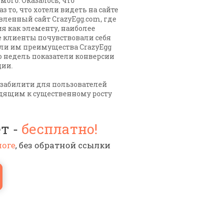
мого. Оказалось, что
 то, что хотели видеть на сайте
вленный сайт CrazyEgg.com, где
я как элементу, наиболее
 клиенты почувствовали себя
али им преимущества CrazyEgg
о недель показатели конверсии
ции.
юзабилити для пользователей
дящим к существенному росту
т -
бесплатно!
логе
, без обратной ссылки