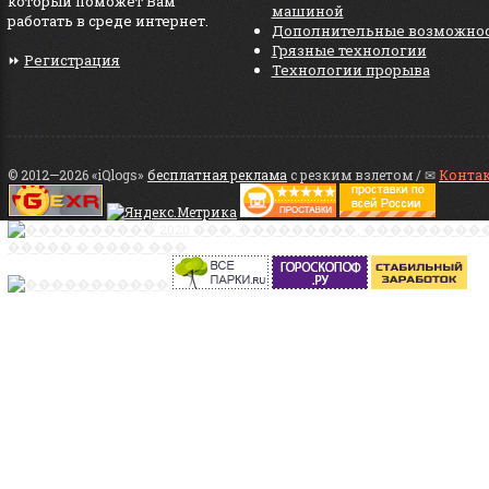
который поможет Вам
машиной
работать в среде интернет.
Дополнительные возможно
Грязные технологии
⏩
Регистрация
Технологии прорыва
© 2012—2026 «iQlogs»
бесплатная реклама
с резким взлетом / ✉
Конта