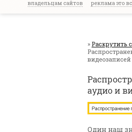
владельцам сайтов
реклама это в
»
Раскрутить 
Распростране
видеозаписей
Распростр
аудио и в
Один наш зн