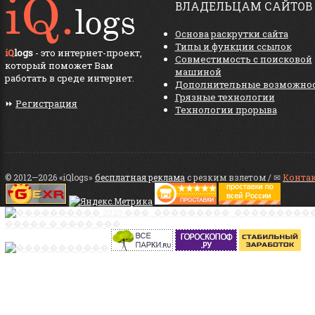
ВЛАДЕЛЬЦАМ САЙТОВ
Основа раскрутки сайта
Типы и функции ссылок
iQ
logs
- это интернет-проект,
Совместимость с поисковой
который поможет Вам
машиной
работать в среде интернет.
Дополнительные возможно
Грязные технологии
⏩
Регистрация
Технологии прорыва
© 2012—2026 «iQlogs»
бесплатная реклама
с резким взлетом / ✉
Конта