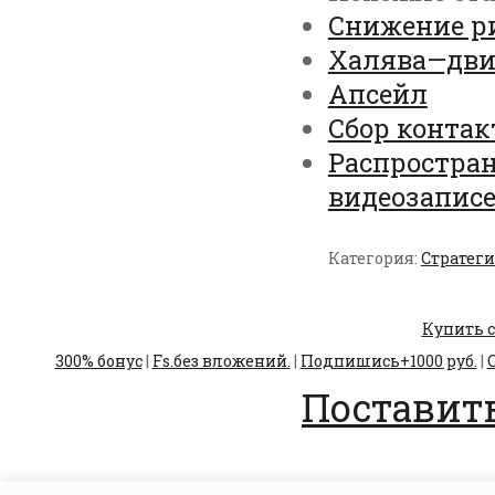
Снижение р
Халява—дви
Апсейл
Сбор контак
Распростран
видеозапис
Категория:
Стратег
Купить с
300% бонус
|
Fs.без вложений.
|
Подпишись+1000 руб.
|
С
Поставить