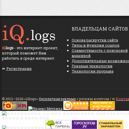
ВЛАДЕЛЬЦАМ САЙТОВ
Основа раскрутки сайта
Типы и функции ссылок
iQ
logs
- это интернет-проект,
Совместимость с поисковой
который поможет Вам
машиной
работать в среде интернет.
Дополнительные возможно
Грязные технологии
⏩
Регистрация
Технологии прорыва
© 2012—2026 «iQlogs»
бесплатная реклама
с резким взлетом / ✉
Конта