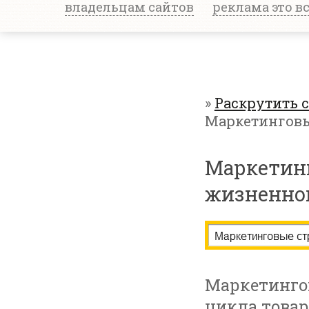
владельцам сайтов
реклама это в
»
Раскрутить 
Маркетинговы
Маркетинг
жизненног
Маркетингов
цикла товар