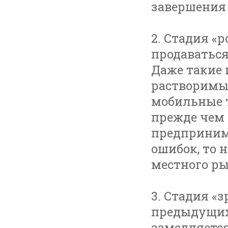
завершения 
2. Стадия «р
продаваться
Даже такие 
растворимы
мобильные т
прежде чем 
предпринима
ошибок, то 
местного р
3. Стадия «
предыдущих.
замедляется