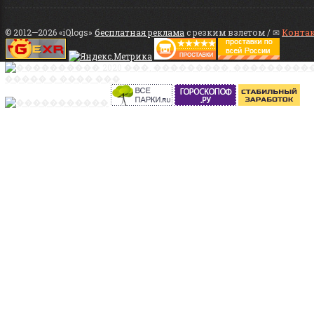
© 2012—2026 «iQlogs»
бесплатная реклама
с резким взлетом / ✉
Конта