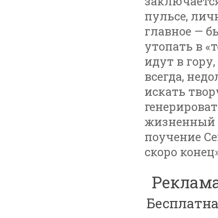
заключается
пульсе, лич
главное — б
утопать в «т
идут в гору,
всегда, нед
искать твор
генерироват
жизненный 
поучение Се
скоро конец»
Реклама
Бесплатна