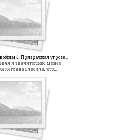
войны-1: Призрачная угроза...
вняя и значительно менее
 легенда гласила, что...