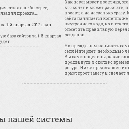
Как показывает практика, эт
кто хочет и может работать, и
ия стала ещё быстрее,
проект, а не несколько сразу
зации проекта....
сайта начинается конечно же
внутреннего кода, но и текста
за 1-й квартал 2017 года
отметить правильную перел
разделов.
ю база сайтов за 1-й квартал
удет...
Но прежде чем начинать само
сети Интернет, необходимо ч
Вы сами нацелены, какие кл
продвинуть и сколько времен
ресурс. Ниже представлен ин
приоткроет завесу и сделает и
ы нашей системы