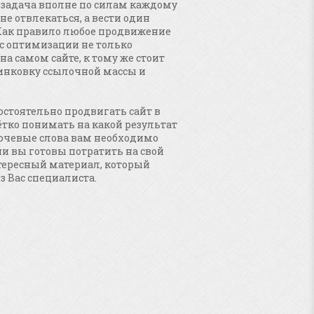
а задача вполне по силам каждому
 не отвлекаться, а вести один
. Как правило любое продвижение
 с оптимизации не только
 на самом сайте, к тому же стоит
инковку ссылочной массы и
стоятельно продвигать сайт в
ётко понимать на какой результат
ючевые слова вам необходимо
и вы готовы потратить на свой
тересный материал, который
з Вас специалиста.