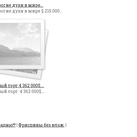
огие духи в мире...
гие духи в мире $ 215.000...
 торт 4 362 000$....
 торт 4 362 000$....
ацию!!!
|
Фриспины без влож.
|