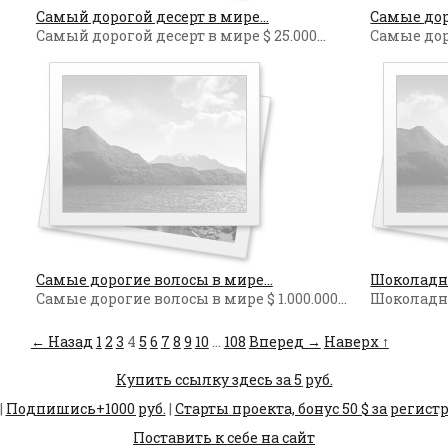
Самый дорогой десерт в мире...
Самые дор
Самый дорогой десерт в мире $ 25.000...
Самые доро
Самые дорогие волосы в мире...
Шоколадный
Самые дорогие волосы в мире $ 1.000.000...
Шоколадный
← Назад
1
2
3
4
5
6
7
8
9
10
...
108
Вперед →
Наверх ↑
Купить ссылку здесь за
5
руб.
|
Подпишись+1000 руб.
|
Старты проекта, бонус 50 $ за регистр
Поставить к себе на сайт