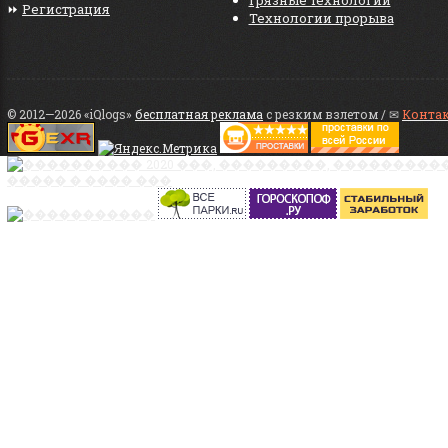
Грязные технологии
⏩
Регистрация
Технологии прорыва
© 2012—2026 «iQlogs»
бесплатная реклама
с резким взлетом / ✉
Конта