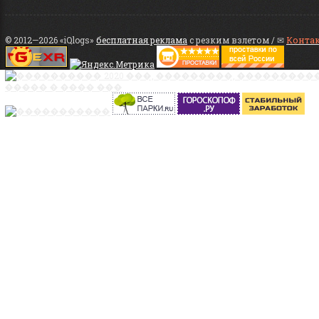
© 2012—2026 «iQlogs»
бесплатная реклама
с резким взлетом / ✉
Конта