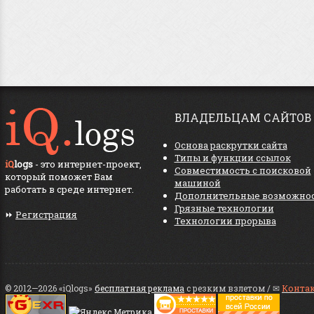
ВЛАДЕЛЬЦАМ САЙТОВ
Основа раскрутки сайта
Типы и функции ссылок
iQ
logs
- это интернет-проект,
Совместимость с поисковой
который поможет Вам
машиной
работать в среде интернет.
Дополнительные возможно
Грязные технологии
⏩
Регистрация
Технологии прорыва
© 2012—2026 «iQlogs»
бесплатная реклама
с резким взлетом / ✉
Конта