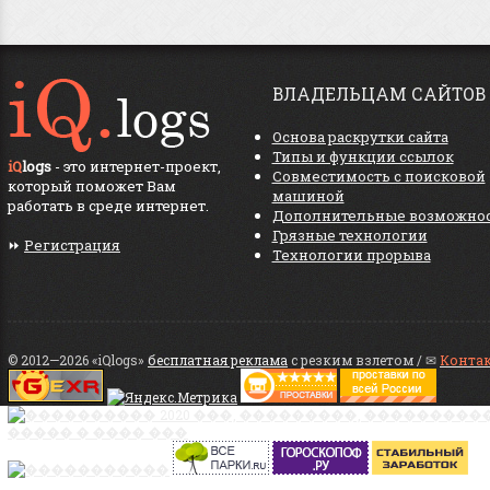
ВЛАДЕЛЬЦАМ САЙТОВ
Основа раскрутки сайта
Типы и функции ссылок
iQ
logs
- это интернет-проект,
Совместимость с поисковой
который поможет Вам
машиной
работать в среде интернет.
Дополнительные возможно
Грязные технологии
⏩
Регистрация
Технологии прорыва
© 2012—2026 «iQlogs»
бесплатная реклама
с резким взлетом / ✉
Конта