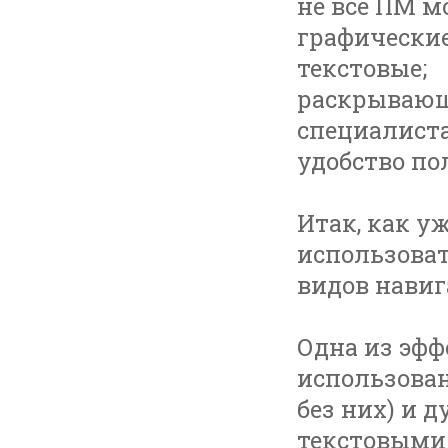
не все ПМ м
графические
текстовые;
раскрывающ
специалиста
удобство по
Итак, как у
использоват
видов навиг
Одна из эф
использован
без них) и
текстовыми 