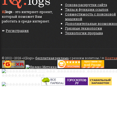
Основа раскрутки сайта
Типы и функции ссылок
iQ
logs
- это интернет-проект,
Совместимость с поисковой
который поможет Вам
машиной
работать в среде интернет.
Дополнительные возможно
Грязные технологии
⏩
Регистрация
Технологии прорыва
© 2012—2026 «iQlogs»
бесплатная реклама
с резким взлетом / ✉
Конта