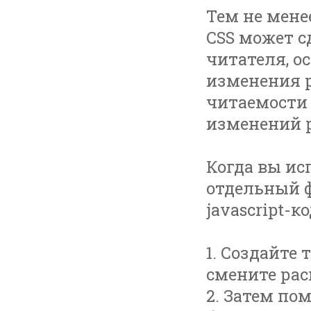
Тем не мене
CSS может с
читателя, о
изменения 
читаемости 
изменений р
Когда вы исп
отдельный ф
javascript-к
1. Создайте 
смените расш
2. Затем по