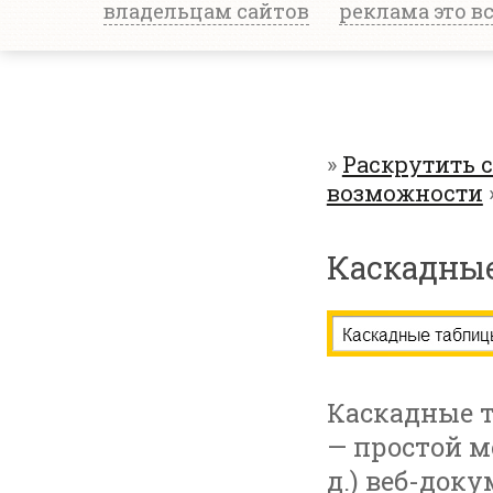
владельцам сайтов
реклама это в
»
Раскрутить 
возможности
Каскадные
Каскадные та
— простой м
д.) веб-доку