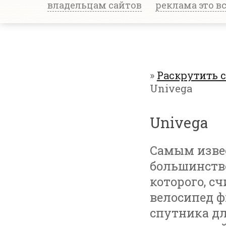
владельцам сайтов
реклама это в
»
Раскрутить 
Univega
Univega
Самым изве
большинств
которого, с
велосипед ф
спутника дл