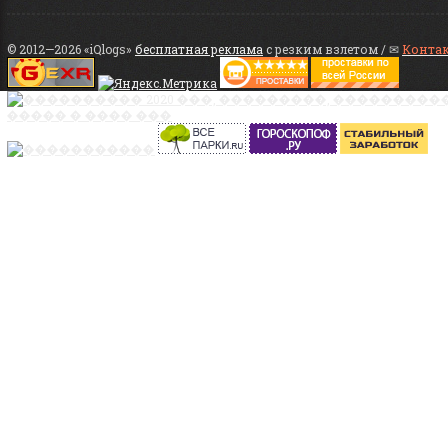
© 2012—2026 «iQlogs»
бесплатная реклама
с резким взлетом / ✉
Конта