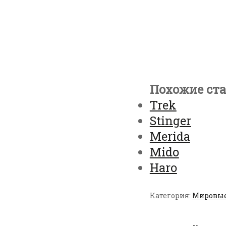
Похожие ста
Trek
Stinger
Merida
Mido
Haro
Категория:
Мировые