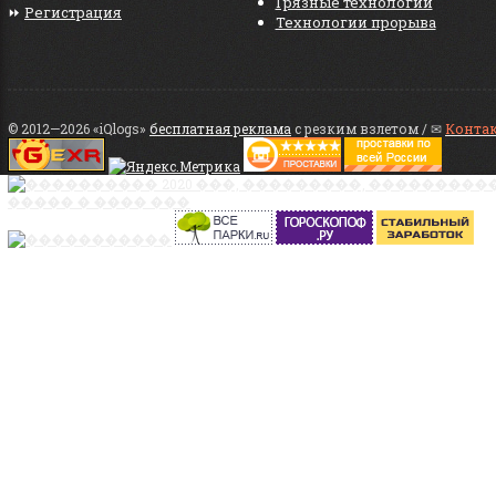
Грязные технологии
⏩
Регистрация
Технологии прорыва
© 2012—2026 «iQlogs»
бесплатная реклама
с резким взлетом / ✉
Конта