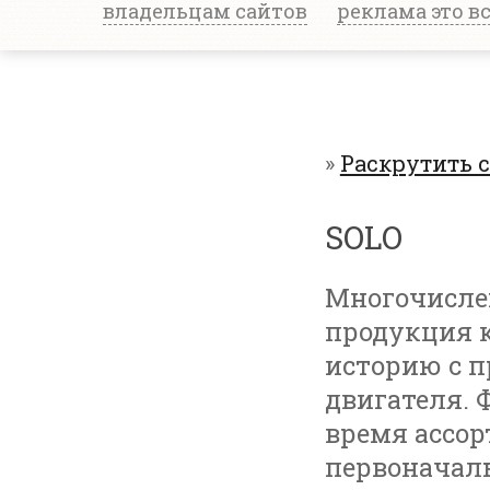
владельцам сайтов
реклама это в
»
Раскрутить 
SOLO
Многочисле
продукция к
историю с п
двигателя. 
время ассо
первоначал