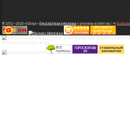
© 2012—2026 «iQlogs»
бесплатная реклама
с резким взлетом / ✉
Конта