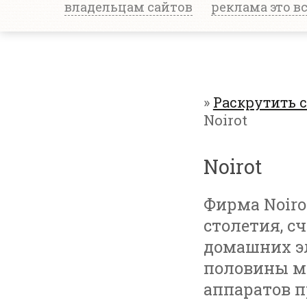
владельцам сайтов
реклама это в
»
Раскрутить 
Noirot
Noirot
Фирма Noiro
столетия, с
домашних эл
половины м
аппаратов п