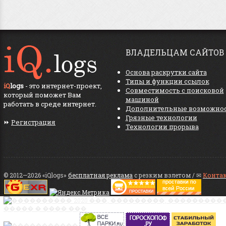
ВЛАДЕЛЬЦАМ САЙТОВ
Основа раскрутки сайта
Типы и функции ссылок
iQ
logs
- это интернет-проект,
Совместимость с поисковой
который поможет Вам
машиной
работать в среде интернет.
Дополнительные возможно
Грязные технологии
⏩
Регистрация
Технологии прорыва
© 2012—2026 «iQlogs»
бесплатная реклама
с резким взлетом / ✉
Конта