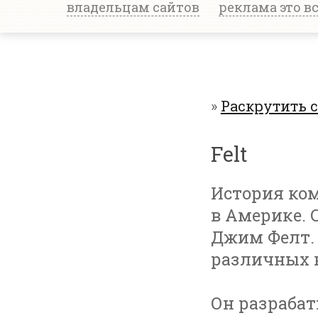
владельцам сайтов
реклама это в
»
Раскрутить 
Felt
История ком
в Америке. 
Джим Фелт. 
различных 
Он разраба