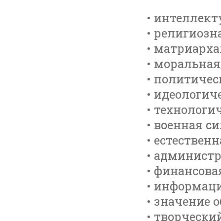
• интеллект
• религиозн
• матриарха
• моральная
• политичес
• идеологич
• технологи
• военная си
• естествен
• администр
• финансова
• информаци
• значение 
• творчески