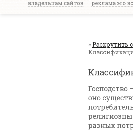
владельцам сайтов
реклама это в
»
Раскрутить 
Классификаци
Классифик
Господство 
оно существ
потребитель
религиозных
разных потр