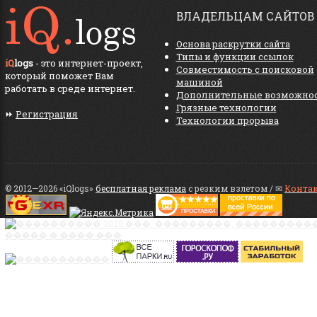
ВЛАДЕЛЬЦАМ САЙТОВ
Основа раскрутки сайта
Типы и функции ссылок
iQ
logs
- это интернет-проект,
Совместимость с поисковой
который поможет Вам
машиной
работать в среде интернет.
Дополнительные возможно
Грязные технологии
⏩
Регистрация
Технологии прорыва
© 2012—2026 «iQlogs»
бесплатная реклама
с резким взлетом / ✉
Конта