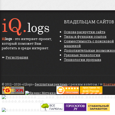
ВЛАДЕЛЬЦАМ САЙТОВ
Основа раскрутки сайта
Типы и функции ссылок
iQ
logs
- это интернет-проект,
Совместимость с поисковой
который поможет Вам
машиной
работать в среде интернет.
Дополнительные возможно
Грязные технологии
⏩
Регистрация
Технологии прорыва
© 2012—2026 «iQlogs»
бесплатная реклама
с резким взлетом / ✉
Конта