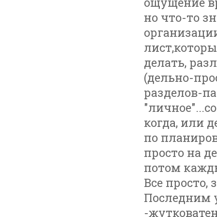
ощущение вр
но что-то зн
организации
лист,которы
делать, раз
(дельно-про
разделов-па
"личное"...
когда, или д
по планиров
просто на д
потом кажды
Все просто, 
Последним 
-жутковатен